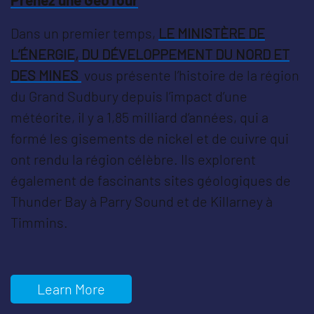
Dans un premier temps,
LE MINISTÈRE DE
L’ÉNERGIE, DU DÉVELOPPEMENT DU NORD ET
DES MINES
vous présente l’histoire de la région
du Grand Sudbury depuis l’impact d’une
météorite, il y a 1,85 milliard d’années, qui a
formé les gisements de nickel et de cuivre qui
ont rendu la région célèbre. Ils explorent
également de fascinants sites géologiques de
Thunder Bay à Parry Sound et de Killarney à
Timmins.
Learn More