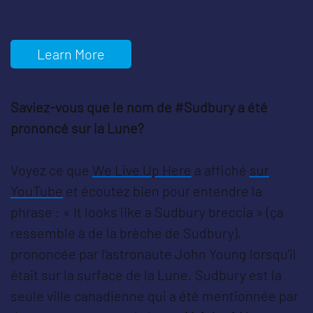
Learn More
Saviez-vous que le nom de #Sudbury a été
prononcé sur la Lune?
Voyez ce que
We Live Up Here
a affiché
sur
YouTube
et écoutez bien pour entendre la
phrase : « It looks like a Sudbury breccia » (ça
ressemble à de la brèche de Sudbury),
prononcée par l’astronaute John Young lorsqu’il
était sur la surface de la Lune. Sudbury est la
seule ville canadienne qui a été mentionnée par