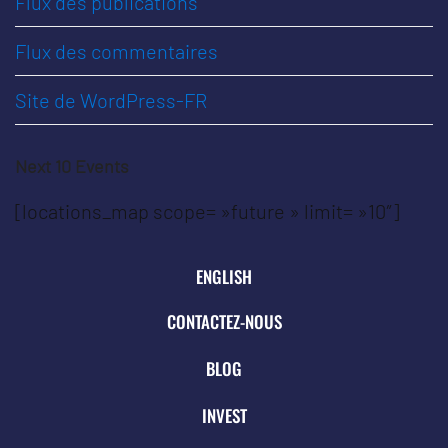
Flux des publications
Flux des commentaires
Site de WordPress-FR
Next 10 Events
[locations_map scope= »future » limit= »10″]
ENGLISH
CONTACTEZ-NOUS
BLOG
INVEST