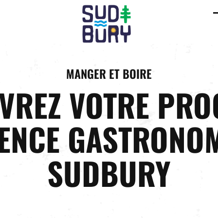
C
m
m
MANGER ET BOIRE
VREZ VOTRE PRO
ENCE GASTRONOM
SUDBURY