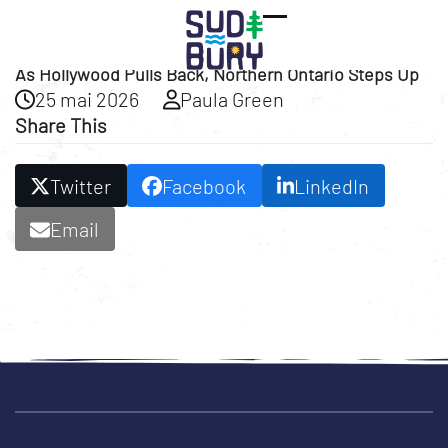
Open
Close
As Hollywood Pulls Back, Northern Ontario Steps Up
mobile
mobile
25 mai 2026
Paula Green
menu
menu
Share This
Twitter
Facebook
LinkedIn
Email