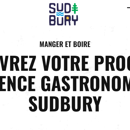
C
m
m
MANGER ET BOIRE
VREZ VOTRE PRO
ENCE GASTRONOM
SUDBURY