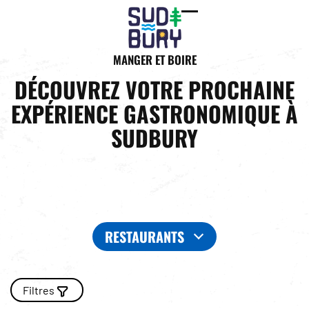
Open
Close
mobile
mobile
MANGER ET BOIRE
menu
menu
DÉCOUVREZ VOTRE PROCHAINE
EXPÉRIENCE GASTRONOMIQUE À
SUDBURY
RESTAURANTS
Filtres