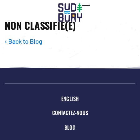
Open
Close
NON CLASSIFIÉ(E)
mobile
mobile
menu
menu
‹ Back to Blog
ENGLISH
CONTACTEZ-NOUS
BLOG